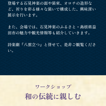
登場する石見神楽の面や装束、オロチの造形な
ど、祈りを彩る様々な装いで構成した、
興味深い
展示を行います。
また、会場では、石見神楽のふるさと・島根県益
田市の魅力や観光情報等も紹介していきます。
詩楽劇『八雲立つ』と併せて、是非ご観覧くださ
い。
ワークショップ
和
伝統
親しむ
の
に