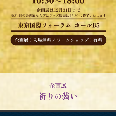
企画展
祈り
装い
の