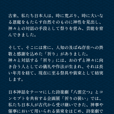
古来、私たち日本人は、時に荒ぶり、時に大いな
る恩寵をもたらす自然そのものに神性を見出し、
神々との対話の手段として祭りを営み、芸能を育
んできました。
そして、そこには常に、人知の及ばぬ存在への畏
敬と感謝を込めた「祈り」がありました。
神々と対話する「祈り」には、おのずと神々に向
き合う人としての儀礼や作法が生まれ、
それは長
い年月を経て、現在に至る祭具や装束として結実
します。
日本神話をテーマにした詩楽劇『八雲立つ』とコ
ンセプトを共有する企画展「祈りの装い」では、
私たち日本人が古代から受け継いできた、神事や
催事において用いられる装束をはじめ、
詩楽劇で